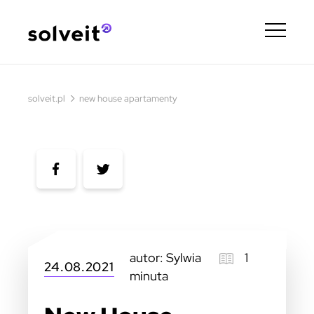
›
solveit.pl
new house apartamenty
autor: Sylwia
1
24.08.2021
minuta