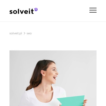
›
solveit.pl
seo