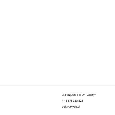
ul. Hozjusza 1, 11-041 Olsztyn
+48 575 330 825
bok@solveit.pl