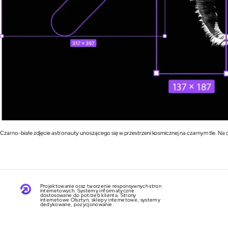
Czarno-białe zdjęcie astronauty unoszącego się w przestrzeni kosmicznej na czarnym tle. Na o
Projektowanie oraz tworzenie responsywnych stron
internetowych. Systemy informatyczne
dostosowane do potrzeb klienta. Strony
internetowe Olsztyn, sklepy internetowe, systemy
dedykowane, pozycjonowanie.