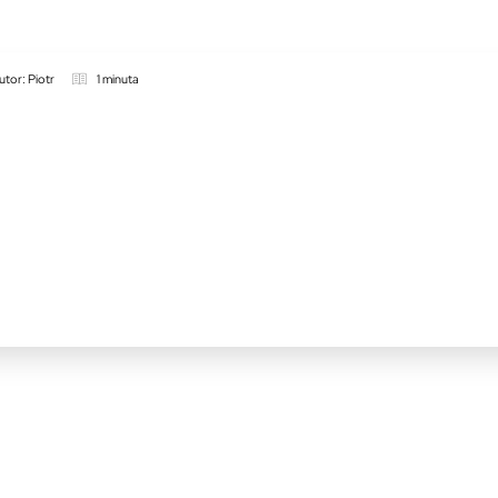
utor: Piotr
1 minuta