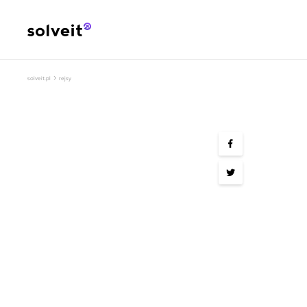
›
solveit.pl
rejsy