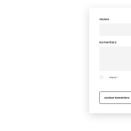
nazwa
komentarz
więcej >
zostaw komentarz