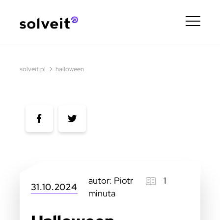
›
solveit.pl
halloween
autor: Piotr
1
31.10.2024
minuta