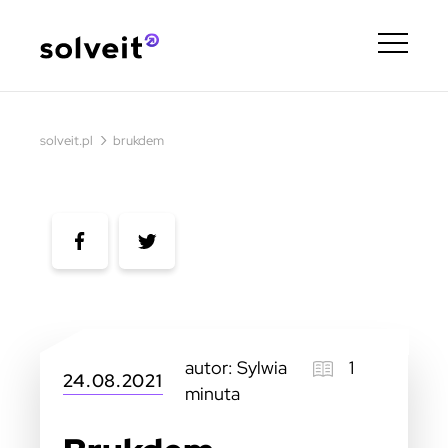
›
solveit.pl
brukdem
autor: Sylwia
1
24.08.2021
minuta