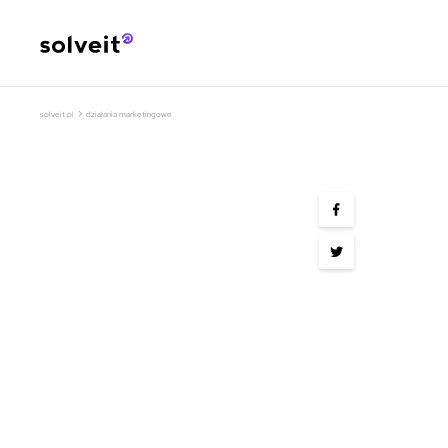
›
solveit.pl
działania marketingowe