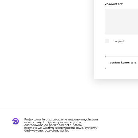
komentarz
więcej >
zostaw komentarz
Projektowanie oraz tworzenie responsywnych stron
internetowych. Systemy informatyczne
dostosowane do potrzeb klienta. Strony
internetowe Olsztyn, sklepy internetowe, systemy
dedykowane, pozycjonowanie.