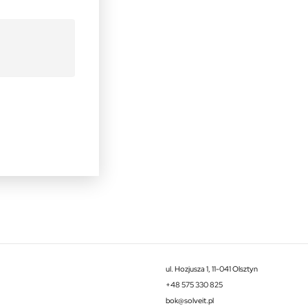
ul. Hozjusza 1, 11-041 Olsztyn
+48 575 330 825
bok@solveit.pl