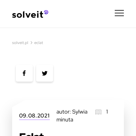
›
solveit.pl
eclat
autor: Sylwia
1
09.08.2021
minuta