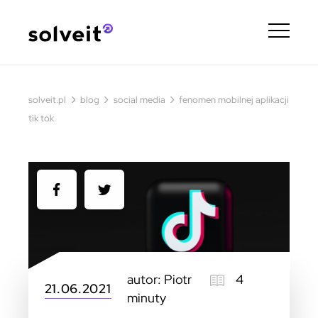
›
›
›
solveit.pl
blog
social media
fenomen mobilnej aplikacji
tik tok
autor: Piotr
4
21.06.2021
minuty