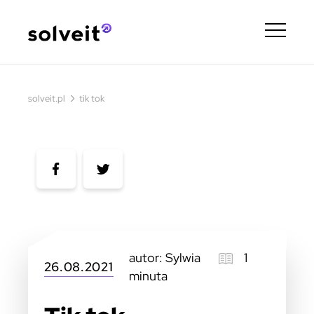
›
solveit.pl
tik tok
autor: Sylwia
1
26.08.2021
minuta