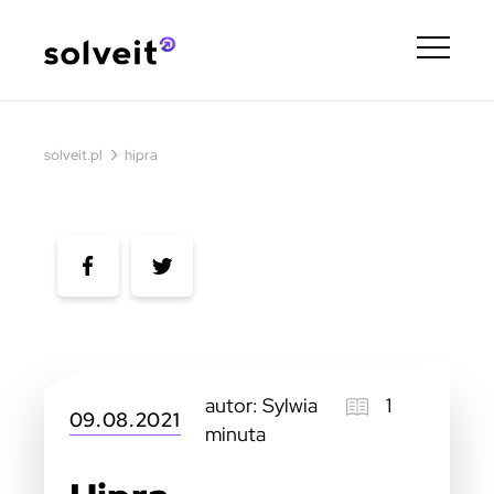
›
solveit.pl
hipra
autor: Sylwia
1
09.08.2021
minuta