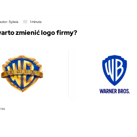
autor: Sylwia
1 minuta
arto zmienić logo firmy?
ros