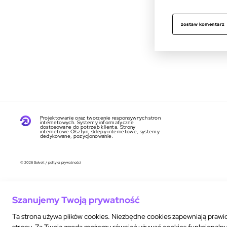
zostaw komentarz
Projektowanie oraz tworzenie responsywnych stron
internetowych. Systemy informatyczne
dostosowane do potrzeb klienta. Strony
internetowe Olsztyn, sklepy internetowe, systemy
dedykowane, pozycjonowanie.
© 2026 Solveit
/
polityka prywatności
Szanujemy Twoją prywatność
Ta strona używa plików cookies. Niezbędne cookies zapewniają prawid