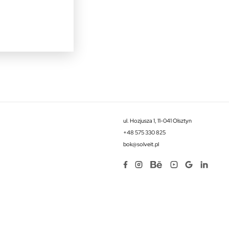
ul. Hozjusza 1, 11-041 Olsztyn
+48 575 330 825
bok@solveit.pl