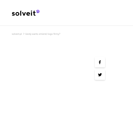
›
solveit.pl
kiedy warto zmienić logo firmy?