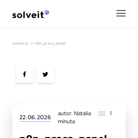
›
solveit.pl
n8n_praca_panel
autor: Natalia
1
22.06.2026
minuta