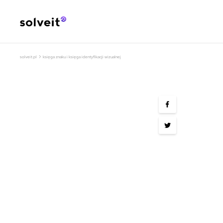
›
solveit.pl
księga znaku i księga identyfikacji wizualnej