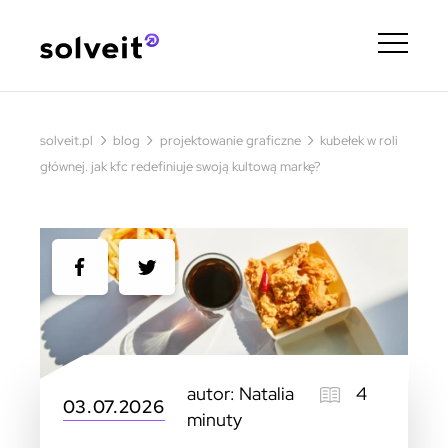
›
›
›
solveit.pl
blog
projektowanie graficzne
kubełek w roli
głównej. jak kfc redefiniuje swoją kultową markę?
autor: Natalia
4
03.07.2026
minuty