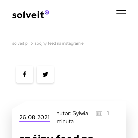
›
solveit.pl
spójny feed na instagramie
autor: Sylwia
1
26.08.2021
minuta