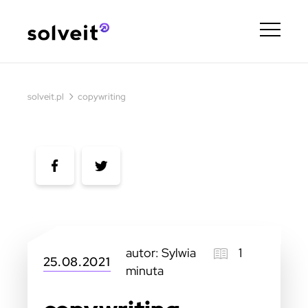
›
solveit.pl
copywriting
autor: Sylwia
1
25.08.2021
minuta