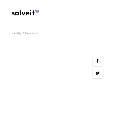
›
solveit.pl
tłumaczenia