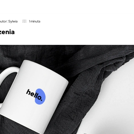
autor: Sylwia
1 minuta
zenia