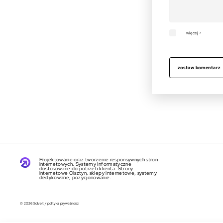
więcej >
zostaw komentarz
Projektowanie oraz tworzenie responsywnych stron
internetowych. Systemy informatyczne
dostosowane do potrzeb klienta. Strony
internetowe Olsztyn, sklepy internetowe, systemy
dedykowane, pozycjonowanie.
© 2026 Solveit
/
polityka prywatności