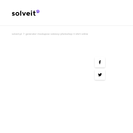
›
solveit.pl
generator-mockupow-odziezy-photoshop-t-shirt-online