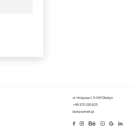
ul. Hozjusza 1, 11-041 Olsztyn
+48 575 330 825
bok@solveit.pl