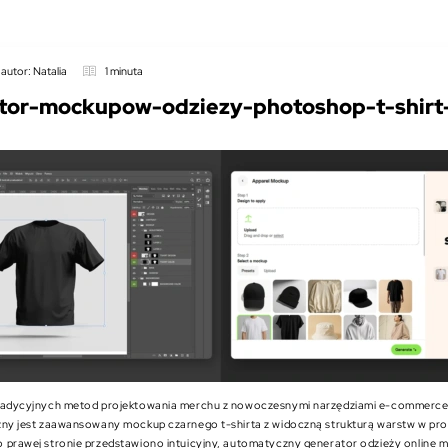
autor: Natalia
1 minuta
tor-mockupow-odziezy-photoshop-t-shirt-
radycyjnych metod projektowania merchu z nowoczesnymi narzędziami e-commerce.
zny jest zaawansowany mockup czarnego t-shirta z widoczną strukturą warstw w pr
 prawej stronie przedstawiono intuicyjny, automatyczny generator odzieży online m