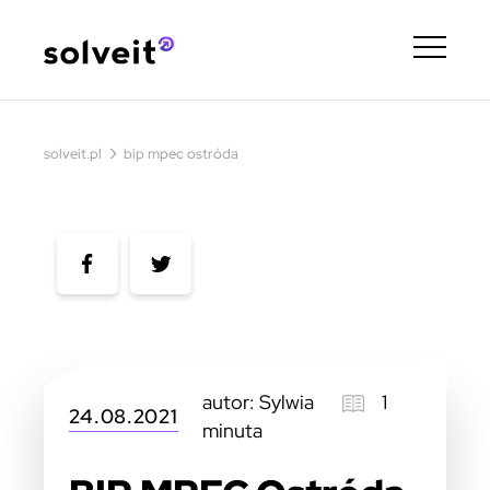
›
solveit.pl
bip mpec ostróda
autor: Sylwia
1
24.08.2021
minuta