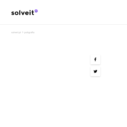
›
solveit.pl
poligrafia