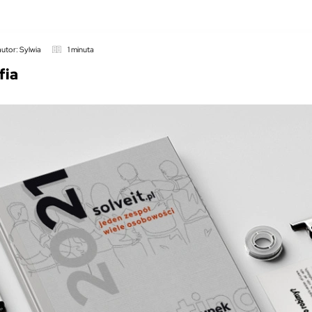
autor: Sylwia
1 minuta
fia