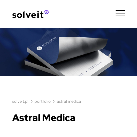
›
›
solveit.pl
portfolio
astral medica
Astral Medica