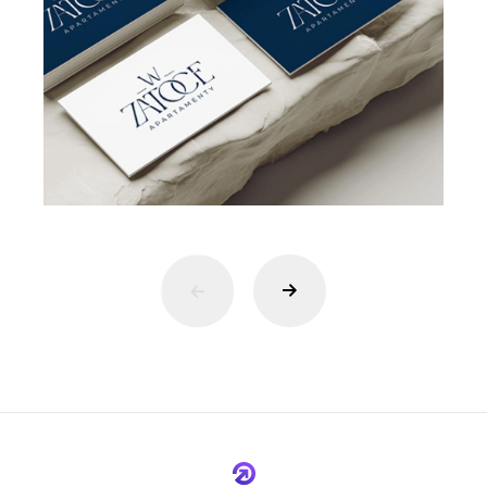
następny slajd
poprzedni slajd