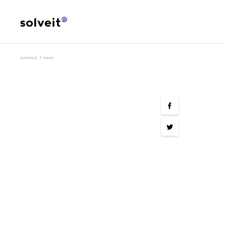
›
solveit.pl
dozer