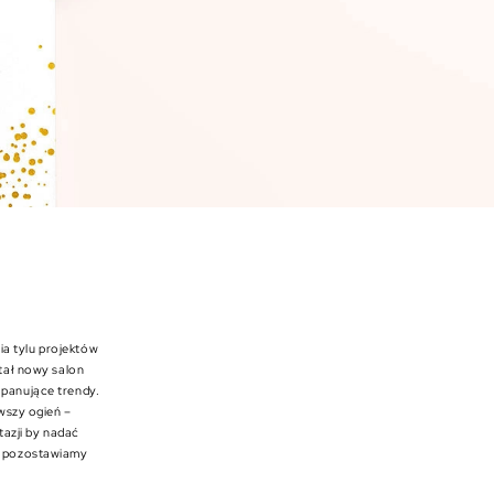
a tylu projektów
stał nowy salon
 panujące trendy.
rwszy ogień –
tazji by nadać
kt pozostawiamy