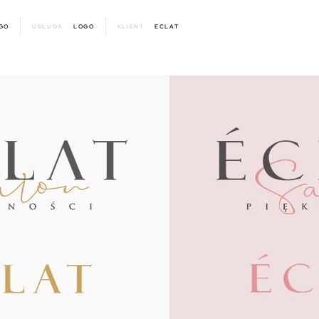
GO
USŁUGA
LOGO
KLIENT
ECLAT