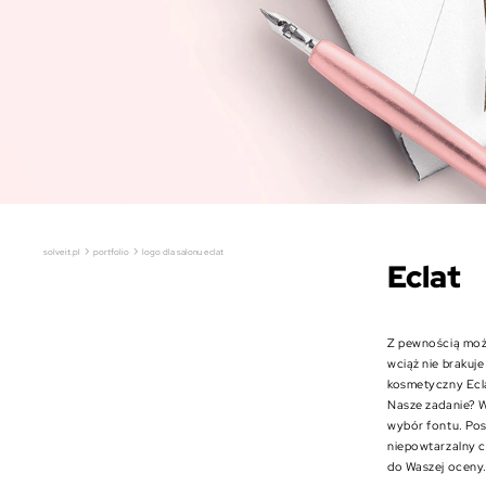
›
›
solveit.pl
portfolio
logo dla salonu eclat
Eclat
Z pewnością może
wciąż nie brakuj
kosmetyczny Ecla
Nasze zadanie? W
wybór fontu. Pos
niepowtarzalny c
do Waszej oceny