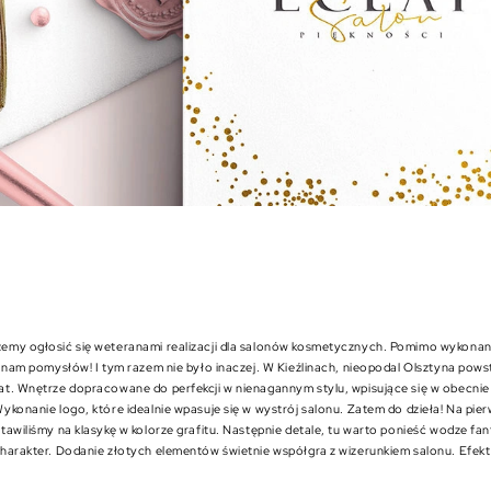
my ogłosić się weteranami realizacji dla salonów kosmetycznych. Pomimo wykonani
e nam pomysłów! I tym razem nie było inaczej. W Kieźlinach, nieopodal Olsztyna pow
t. Wnętrze dopracowane do perfekcji w nienagannym stylu, wpisujące się w obecnie
ykonanie logo, które idealnie wpasuje się w wystrój salonu. Zatem do dzieła! Na pie
tawiliśmy na klasykę w kolorze grafitu. Następnie detale, tu warto ponieść wodze fan
harakter. Dodanie złotych elementów świetnie współgra z wizerunkiem salonu. Efe
.