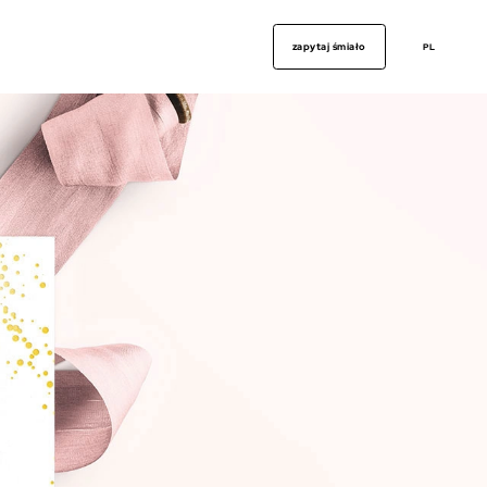
zapytaj śmiało
PL