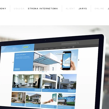
RONY
USŁUGA
STRONA INTERNETOWA
KLIENT
JARYS
ONLINE