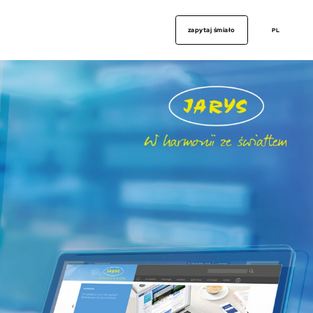
zapytaj śmiało
PL