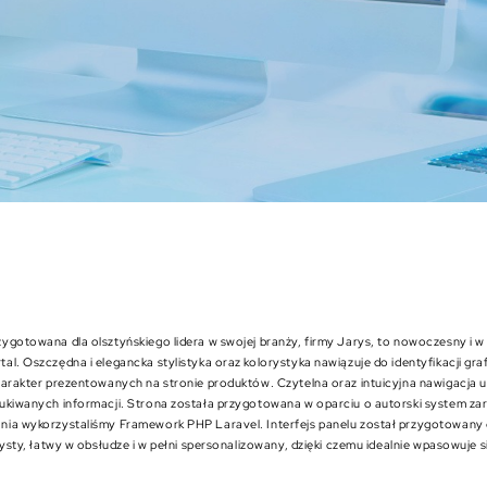
ygotowana dla olsztyńskiego lidera w swojej branży, firmy Jarys, to nowoczesny i w 
l. Oszczędna i elegancka stylistyka oraz kolorystyka nawiązuje do identyfikacji graf
harakter prezentowanych na stronie produktów. Czytelna oraz intuicyjna nawigacja u
ukiwanych informacji. Strona została przygotowana w oparciu o autorski system zar
nia wykorzystaliśmy Framework PHP Laravel. Interfejs panelu został przygotowany
zysty, łatwy w obsłudze i w pełni spersonalizowany, dzięki czemu idealnie wpasowuje 