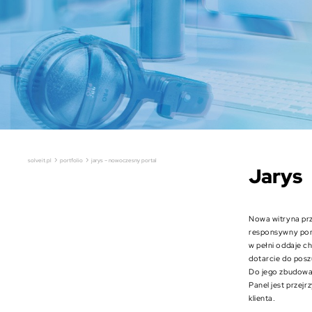
›
›
solveit.pl
portfolio
jarys – nowoczesny portal
Jarys
Nowa witryna prz
responsywny porta
w pełni oddaje c
dotarcie do posz
Do jego zbudowa
Panel jest przejr
klienta.