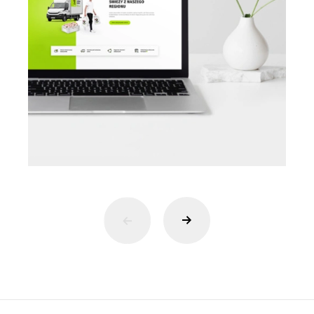
następny slajd
poprzedni slajd