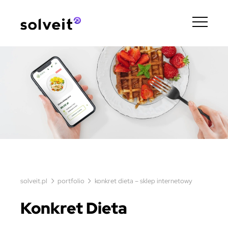
›
›
solveit.pl
portfolio
konkret dieta – sklep internetowy
Konkret Dieta