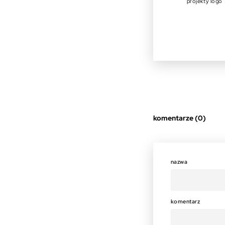
projekty logo
komentarze (0)
nazwa
komentarz