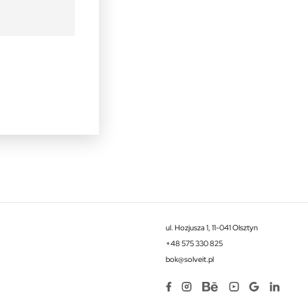
ul. Hozjusza 1, 11-041 Olsztyn
+48 575 330 825
bok@solveit.pl