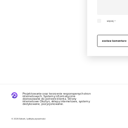
więcej >
zostaw komentarz
Projektowanie oraz tworzenie responsywnych stron
internetowych. Systemy informatyczne
dostosowane do potrzeb klienta. Strony
internetowe Olsztyn, sklepy internetowe, systemy
dedykowane, pozycjonowanie.
© 2026 Solveit
/
polityka prywatności