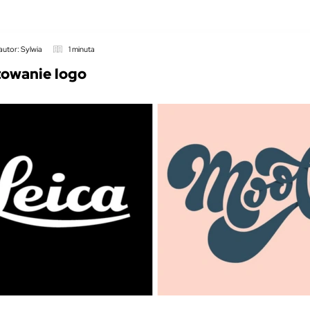
autor: Sylwia
1 minuta
towanie logo