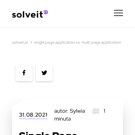
›
solveit.pl
single page application vs. multi page application
autor: Sylwia
1
31.08.2021
minuta