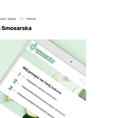
autor: Sylwia
1 minuta
a Smosarska