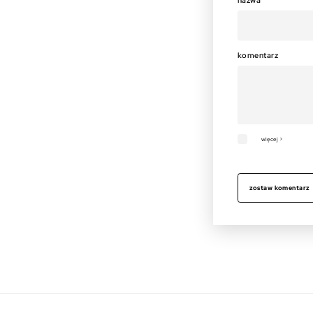
nazwa
komentarz
więcej >
zostaw komentarz