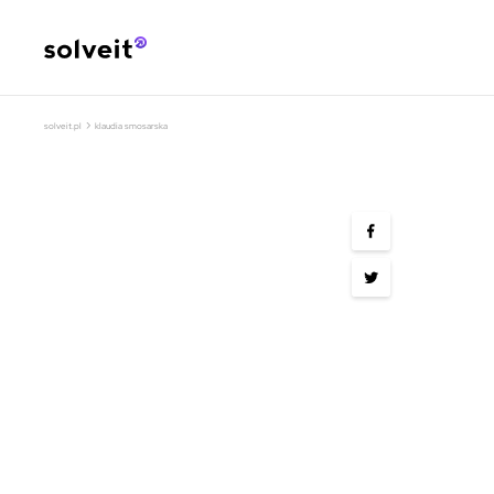
›
solveit.pl
klaudia smosarska