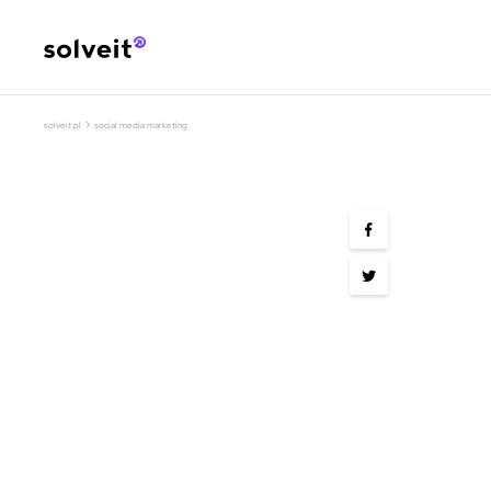
›
solveit.pl
social media marketing