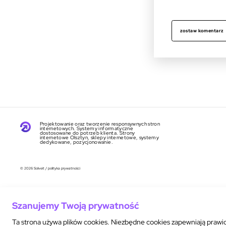
zostaw komentarz
Projektowanie oraz tworzenie responsywnych stron
internetowych. Systemy informatyczne
dostosowane do potrzeb klienta. Strony
internetowe Olsztyn, sklepy internetowe, systemy
dedykowane, pozycjonowanie.
© 2026 Solveit
/
polityka prywatności
Szanujemy Twoją prywatność
Ta strona używa plików cookies. Niezbędne cookies zapewniają prawid