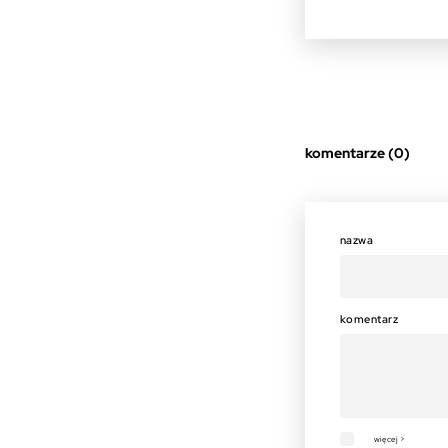
komentarze (0)
nazwa
komentarz
więcej >