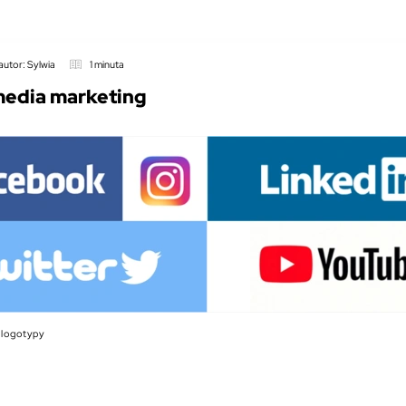
autor: Sylwia
1 minuta
media marketing
– logotypy