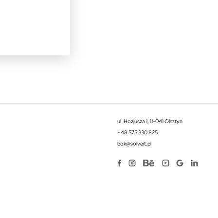
ul. Hozjusza 1, 11-041 Olsztyn
+48 575 330 825
bok@solveit.pl