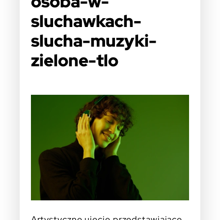
osoba-w-
sluchawkach-
slucha-muzyki-
zielone-tlo
Artystyczne ujęcie przedstawiające