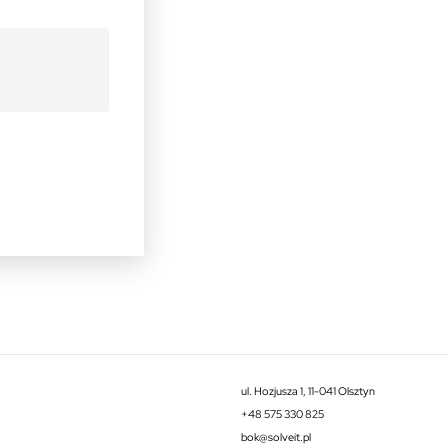
ul. Hozjusza 1, 11-041 Olsztyn
+48 575 330 825
bok@solveit.pl