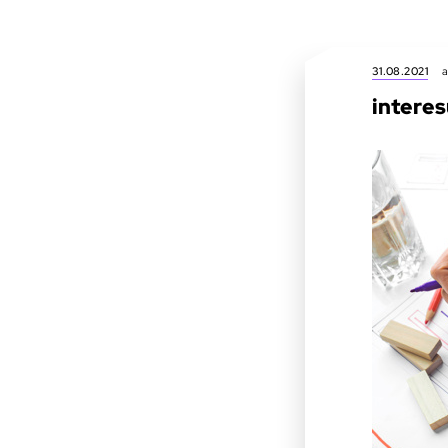
31.08.2021
a
interes