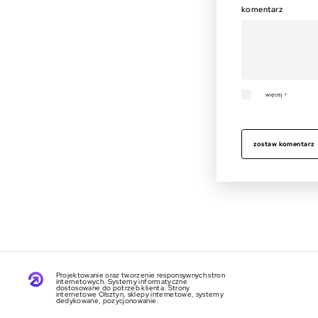
komentarz
więcej >
zostaw komentarz
Projektowanie oraz tworzenie responsywnych stron
internetowych. Systemy informatyczne
dostosowane do potrzeb klienta. Strony
internetowe Olsztyn, sklepy internetowe, systemy
dedykowane, pozycjonowanie.