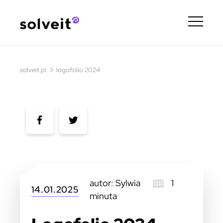
›
solveit.pl
logofolio 2024
autor: Sylwia
1
14.01.2025
minuta