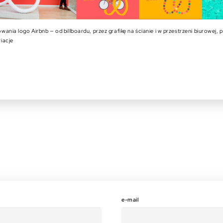
ania logo Airbnb — od billboardu, przez grafikę na ścianie i w przestrzeni biurowej, 
iacje
e-mail