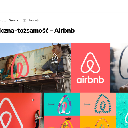
autor: Sylwia
1 minuta
czna-tożsamość – Airbnb