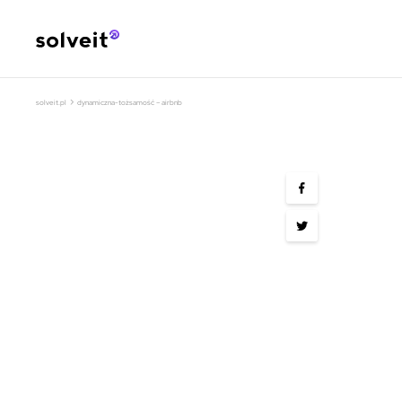
›
solveit.pl
dynamiczna-tożsamość – airbnb