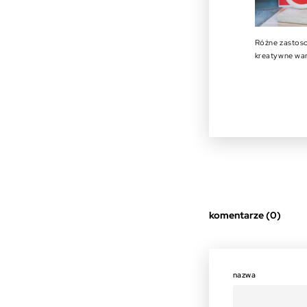
Różne zastosow
kreatywne war
komentarze (0)
nazwa