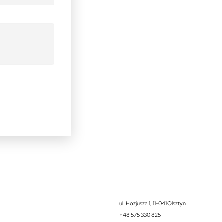
ul. Hozjusza 1, 11-041 Olsztyn
+48 575 330 825