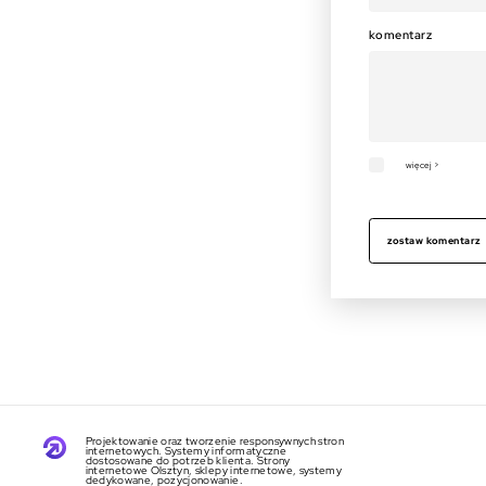
komentarz
więcej >
zostaw komentarz
Projektowanie oraz tworzenie responsywnych stron
internetowych. Systemy informatyczne
dostosowane do potrzeb klienta. Strony
internetowe Olsztyn, sklepy internetowe, systemy
dedykowane, pozycjonowanie.