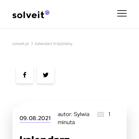
›
solveit.pl
kalendarz trójdzielny
autor: Sylwia
1
09.08.2021
minuta