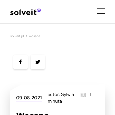
›
solveit.pl
wosana
autor: Sylwia
1
09.08.2021
minuta