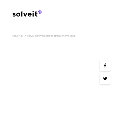
›
solveit.pl
wpływ barwy na odbiór strony internetowej