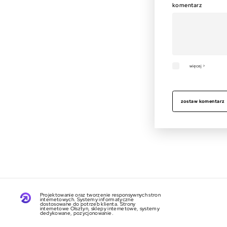
komentarz
więcej >
zostaw komentarz
Projektowanie oraz tworzenie responsywnych stron
internetowych. Systemy informatyczne
dostosowane do potrzeb klienta. Strony
internetowe Olsztyn, sklepy internetowe, systemy
dedykowane, pozycjonowanie.