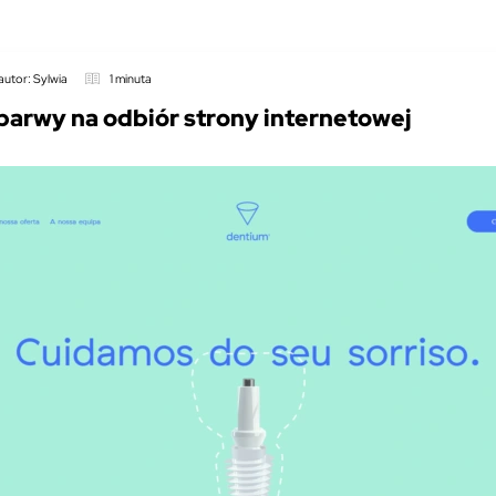
autor: Sylwia
1 minuta
barwy na odbiór strony internetowej