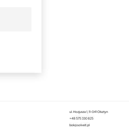
ul. Hozjusza 1, 11-041 Olsztyn
+48 575 330 825
bok@solveit.pl