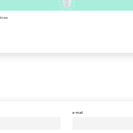
etowa
e-mail