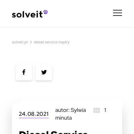
›
solveit.pl
diesel service mądry
autor: Sylwia
1
24.08.2021
minuta