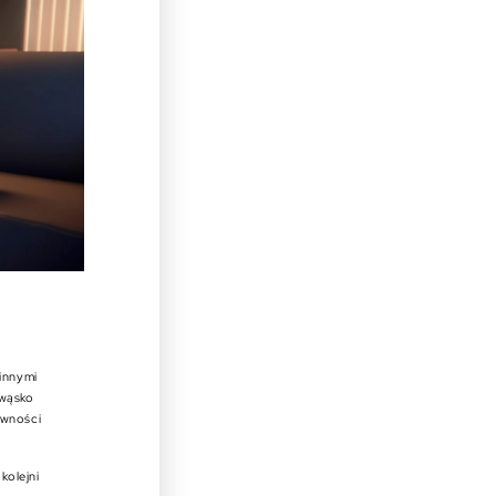
 innymi
 wąsko
ywności
kolejni