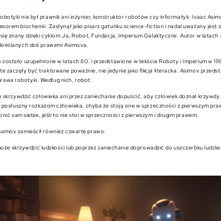
botyki nie był prawnik ani inżynier, konstruktor robotów czy informatyk. Isaac Asi
esorem biochemii. Zasłynął jako pisarz gatunku science-fiction i nadal uważany jest z
ł się znany dzięki cyklom Ja, Robot, Fundacja, Imperium Galaktyczne. Autor w latach
określanych dziś prawami Asimova.
 zostało uzupełnione w latach 80. i przedstawione w tekście Roboty i Imperium w 19
e zaczęły być traktowane poważnie, nie jedynie jako fikcja literacka. Asimov przedst
awa robotyki. Według nich, robot:
 skrzywdzić człowieka ani przez zaniechanie dopuścić, aby człowiek doznał krzywdy
 posłuszny rozkazom człowieka, chyba że stoją one w sprzeczności z pierwszym pr
onić sam siebie, jeśli to nie stoi w sprzeczności z pierwszym i drugim prawem.
Asimov zamieścił również czwarte prawo:
oże skrzywdzić ludzkości lub poprzez zaniechanie doprowadzić do uszczerbku ludzko