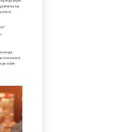
coną etycznym
dnienia tej
na które
mi?
h?
hnologia
nie stosowana
buje sobie