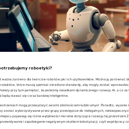
potrzebujemy roboetyki?
t ważna zarówno dla twórców robotów jak i ich użytkowników. Można ją porównać d
roduktów, które muszą spełniać określone standardy, aby mogły zostać wprowadzo
Należy przy tym pamiętać, że jesteśmy świadkami dynamicznego rozwoju AI, a co za t
 będą stawać się coraz bardziej inteligentne.
strzeniach mogą przewyższyć swoimi zdolnościami ludzki umysł. Ponadto, wysoko i
y zostać wykorzystywane przez grupy przestępcze do nielegalnych, niebezpiecznych
 miejscu pojawiają się różne wątpliwości moralne dotyczące rozwoju tej przestrzeni
t przewidywanie i zapobieganie negatywnym skutkom kobotyzacji, czyli współpracy cz