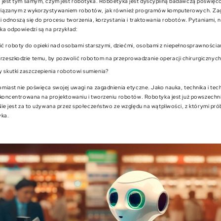
 jest tym samym, czym jest robotyka. Roboetyka jest dyscypliną badawczą poświę
iązanym z wykorzystywaniem robotów, jak również programów komputerowych. Zaga
i odnoszą się do procesu tworzenia, korzystania i traktowania robotów. Pytaniami, 
ka odpowiedzi są na przykład:
ć roboty do opieki nad osobami starszymi, dziećmi, osobami z niepełnosprawnościa
przeszkodzie temu, by pozwolić robotom na przeprowadzanie operacji chirurgicznyc
y skutki zaszczepienia robotowi sumienia?
miast nie poświęca swojej uwagi na zagadnienia etyczne. Jako nauka, technika i tec
skoncentrowana na projektowaniu i tworzeniu robotów. Robotyka jest już powszech
ie jest za to używana przez społeczeństwo ze względu na wątpliwości, z którymi pró
yka.