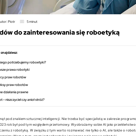
utor: Piotr
5 minut
dów do zainteresowania się roboetyką
 znajdziesz:
zego potrzebujemy roboetyki?
wsze prawa robotyki
cy praw robotów
ksy praw robotów
ne działania prawne
 – niszczyciel czy anioł stróż?
nął pod znakiem sztucznej inteligencji. Nie trzeba być specjalistą w zakresie progra
2023 rok był pod tym względem przełomowy. Wyobrażamy sobie AI jako przekleństwo 
zeniu z robotyką. W związku z tym warto rozmawiać nie tylko o AI, ale także o robo