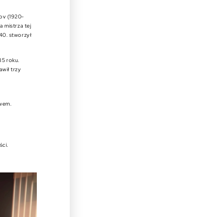
mov (1920-
a mistrza tej
 40. stworzył
85 roku.
awił trzy
.
awem.
ści.