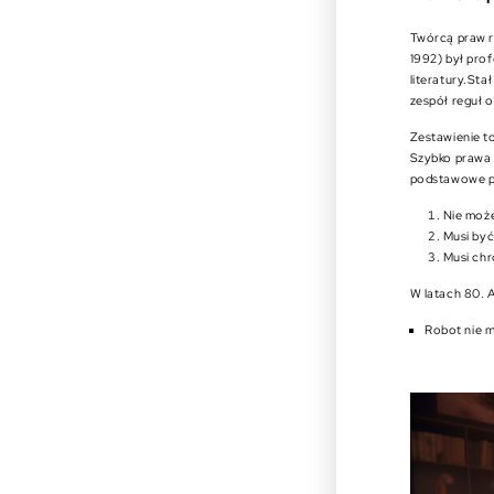
Twórcą praw ro
1992) był prof
literatury.Sta
zespół reguł 
Zestawienie to
Szybko prawa t
podstawowe pr
Nie może
Musi być
Musi chr
W latach 80. 
Robot nie m