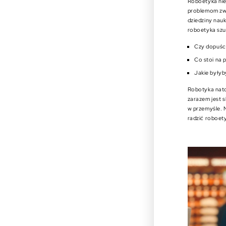
Roboetyka nie
problemom zw
dziedziny nauk
roboetyka szu
Czy dopuści
Co stoi na 
Jakie byłyb
Robotyka nato
zarazem jest 
w przemyśle. N
radzić roboet