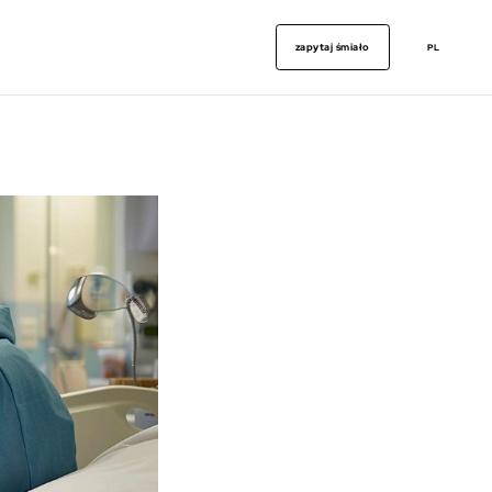
zapytaj śmiało
PL