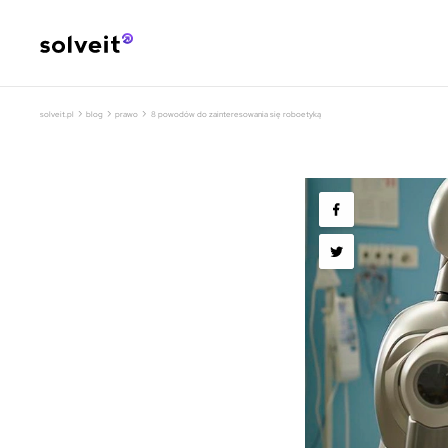
›
›
›
solveit.pl
blog
prawo
8 powodów do zainteresowania się roboetyką