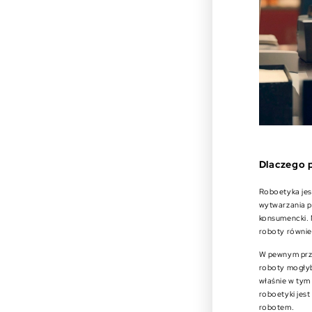
Dlaczego 
Roboetyka jes
wytwarzania p
konsumencki. 
roboty również
W pewnym prze
roboty mogłyb
właśnie w tym
roboetyki jes
robotem.