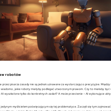
raw robotów
 przez pisarza zasady nie są jednak uznawane za wystarczająco precyzyjne. Między
ie wiadomo, jakie roboty miałyby podlegać utworzonym prawom. Czy to miałaby być
AI wyszkolone tylko do konkretnych zadań? A może przeciwnie – AI wykonujące akt
 jedynym myślicielem poświęcającym się tej problematyce. Zaczęli się tym zajmować 