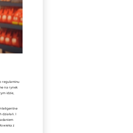
o regulaminu
ne na rynek
ym idzie,
nteligentne
 działań. I
 Zadaniem
łowieka z