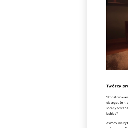
Twórcy p
Skonstruowane
dlatego, że n
sprecyzowane 
ludzkie?
Asimov nie był