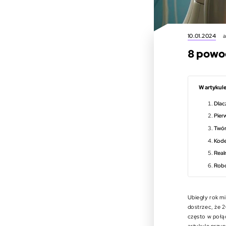
10.01.2024
a
8 powo
W artykule
Dlac
Pier
Twór
Kode
Real
Robot
Ubiegły rok mi
dostrzec, że 
często w połąc