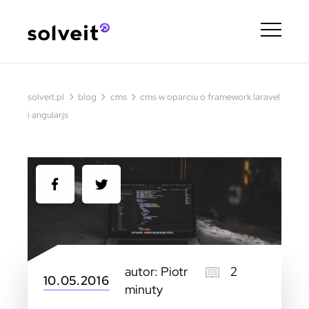
›
›
›
solveit.pl
blog
cms
cms w oparciu o framework laravel
i angularjs
autor: Piotr
2
10.05.2016
minuty