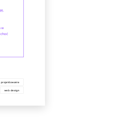
gę,
m w
, choć
projektowanie
web design