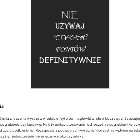
ia
ślenia znaczenia wyrazów w tekście (tytułów, nagłówków, słów kluczowych) stosuj
 pogrubienia czy kursywę. Należy unikać stosowania jednocześnie pogrubień i kursy
drzucić podkreślenia. Rezygnacja z podwójnych wyróżnień korzystnie wpłynie na teks
akcyjny i jednocześnie nie zmęczy wzroku czytelnika.