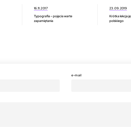
16.11.2017
23.09.2019
Typografia – pojęcia warte
Krótka lekcja j
zapamiętania
polskiego
e-mail