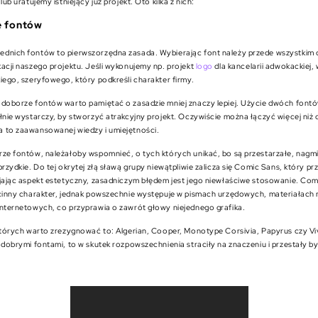
lub uratujemy istniejący już projekt. Oto kilka z nich:
e fontów
dnich fontów to pierwszorzędna zasada. Wybierając font należy przede wszystki
acji naszego projektu. Jeśli wykonujemy np. projekt
logo
dla kancelarii adwokackiej,
iego, szeryfowego, który podkreśli charakter firmy.
 doborze fontów warto pamiętać o zasadzie mniej znaczy lepiej. Użycie dwóch font
łnie wystarczy, by stworzyć atrakcyjny projekt. Oczywiście można łączyć więcej niż 
 to zaawansowanej wiedzy i umiejętności.
rze fontów, należałoby wspomnieć, o tych których unikać, bo są przestarzałe, nag
brzydkie. Do tej okrytej złą sławą grupy niewątpliwie zalicza się Comic Sans, który 
ijając aspekt estetyczny, zasadniczym błędem jest jego niewłaściwe stosowanie. Co
ecinny charakter, jednak powszechnie występuje w pismach urzędowych, materiałac
internetowych, co przyprawia o zawrót głowy niejednego grafika.
 których warto zrezygnować to: Algerian, Cooper, Monotype Corsivia, Papyrus czy Viv
 dobrymi fontami, to w skutek rozpowszechnienia straciły na znaczeniu i przestały b