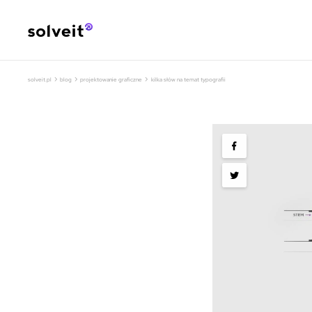
›
›
›
solveit.pl
blog
projektowanie graficzne
kilka słów na temat typografii