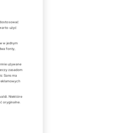
m dostosować
 warto użyć
ów w jednym
dwa fonty,
minnie używane
przeczy zasadom
mic Sans ma
h reklamowych
aldi. Niektóre
yć oryginalne.