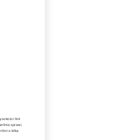
sokości linii
rlinia sprawi,
inii o kilka