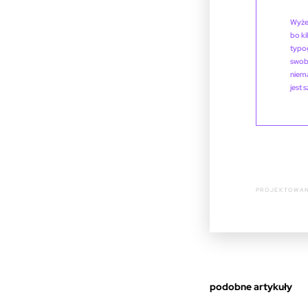
Wyżej
bo ki
typog
swobo
niema
jest 
PROJEKTOWAN
podobne artykuły