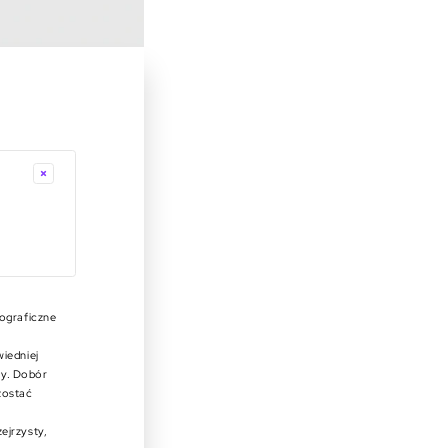
ograficzne
iedniej
cy. Dobór
 zostać
ejrzysty,