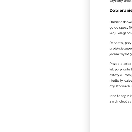
czytelny tekst 
Dobierani
Dobór odpowie
go do specyfik
kroju eleganck
Ponadto, przy
projekcie zupe
jednak wymaga
Pisząc o dobo
lub po prostu 
estetyki. Pom
niedbały, dzi
czy stronach 
Inne fonty, z
z nich choć są