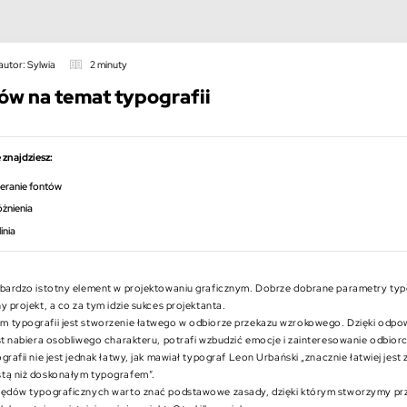
autor: Sylwia
2 minuty
łów na temat typografii
 znajdziesz:
eranie fontów
żnienia
linia
 bardzo istotny element w projektowaniu graficznym. Dobrze dobrane parametry typ
y projekt, a co za tym idzie sukces projektanta.
 typografii jest stworzenie łatwego w odbiorze przekazu wzrokowego. Dzięki odpow
st nabiera osobliwego charakteru, potrafi wzbudzić emocje i zainteresowanie odbior
grafii nie jest jednak łatwy, jak mawiał typograf Leon Urbański „znacznie łatwiej jest
tą niż doskonałym typografem”.
łędów typograficznych warto znać podstawowe zasady, dzięki którym stworzymy prz