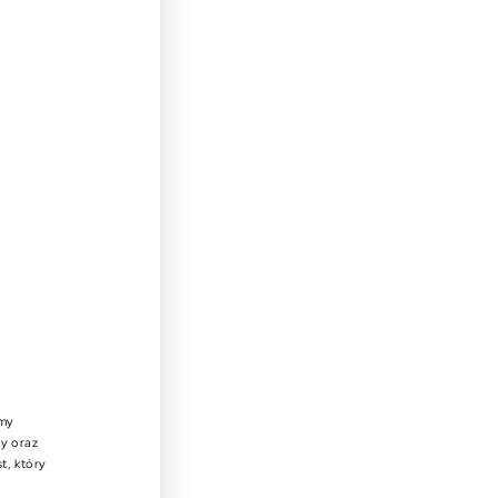
emy
wy oraz
t, który