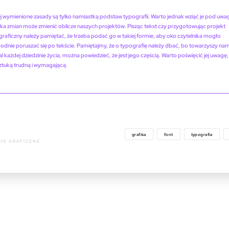
 wymienione zasady są tylko namiastką podstaw typografii. Warto jednak wziąć je pod uwa
lka zmian może zmienić oblicze naszych projektów. Pisząc tekst czy przygotowując projekt
raficzny należy pamiętać, że trzeba podać go w takiej formie, aby oko czytelnika mogło
dnie poruszać się po tekście. Pamiętajmy, że o typografię należy dbać, bo towarzyszy na
l każdej dziedzinie życia, można powiedzieć, że jest jego częścią. Warto poświęcić jej uwagę
sztuką trudną i wymagającą.
grafika
font
typografia
IE GRAFICZNE