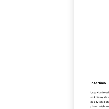
Interlinia
Ustawianie odp
unikniemy zlew
że czytanie sta
pikseli większe