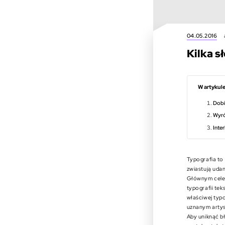
04.05.2016
Kilka s
W artykule
Dobi
Wyró
Inter
Typografia to
zwiastują udan
Głównym celem
typografii tek
właściwej typo
uznanym artys
Aby uniknąć b