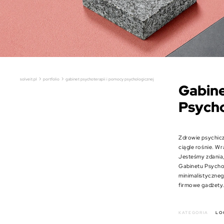
›
›
solveit.pl
portfolio
gabinet psychoterapii i pomocy psychologicznej
Gabine
Psycho
Zdrowie psychicz
ciągle rośnie. W
Jesteśmy zdania,
Gabinetu Psychot
minimalistyczneg
firmowe gadżety.
KATEGORIA
LO