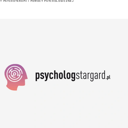
ET PSYCHOTERAPII I POMOCY PSYCHOLOGICZNEJ