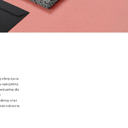
 sferę życia
 specjalisty.
wizualnej dla
ę
ydensy oraz
ejsze odczucia.