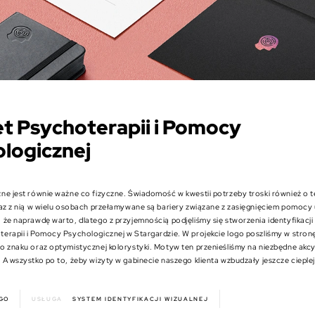
t Psychoterapii i Pomocy
logicznej
ne jest równie ważne co fizyczne. Świadomość w kwestii potrzeby troski również o tę
raz z nią w wielu osobach przełamywane są bariery związane z zasięgnięciem pomocy u
 że naprawdę warto, dlatego z przyjemnością podjęliśmy się stworzenia identyfikacji 
erapii i Pomocy Psychologicznej w Stargardzie. W projekcie logo poszliśmy w stron
o znaku oraz optymistycznej kolorystyki. Motyw ten przenieśliśmy na niezbędne akc
 A wszystko po to, żeby wizyty w gabinecie naszego klienta wzbudzały jeszcze ciepl
GO
USŁUGA
SYSTEM IDENTYFIKACJI WIZUALNEJ