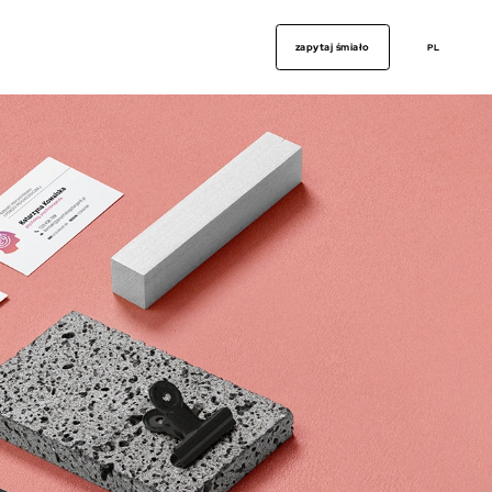
zapytaj śmiało
PL