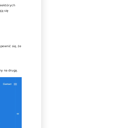
niektórych
ją się
pewnić się, że
ny na drugą.