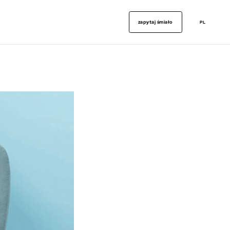
zapytaj śmiało
PL