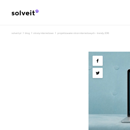
›
›
›
solveit.pl
blog
strony internetowe
projektowanie stron internetowych – trendy 2018