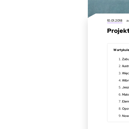
10.01.2018
a
Projekt
W artykule
Zabu
Ilust
Więc
Wibr
Jeszc
Mak
Elem
Opow
Nowe