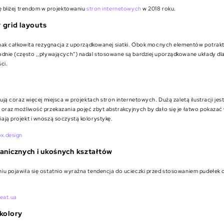
ę bliżej trendom w projektowaniu
stron internetowych
w 2018 roku.
 grid layouts
ednak całkowita rezygnacja z uporządkowanej siatki. Obok mocnych elementów potra
odnie (często ,,pływających”) nadal stosowane są bardziej uporządkowane układy d
ci.
mują coraz więcej miejsca w projektach stron internetowych. Dużą zaletą ilustracji jest
oraz możliwość przekazania pojęć zbyt abstrakcyjnych by dało się je łatwo pokazać 
ają projekt i wnoszą soczystą kolorystykę.
ox.design
anicznych i ukośnych kształtów
iu pojawiła się ostatnio wyraźna tendencja do ucieczki przed stosowaniem pudełek 
beat.ua
kolory