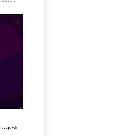
wnie oddać
i łączących