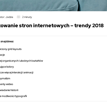
utor: Jadzia
2 minuty
owanie stron internetowych – trendy 2018
 znajdziesz:
rzony grid layouts
racje
ej organicznych i ukośnych kształtów
ujące kolory
ze więcej interakcji i animacji
symalizm
enty wideo
iadanie historii
 możliwości typografii