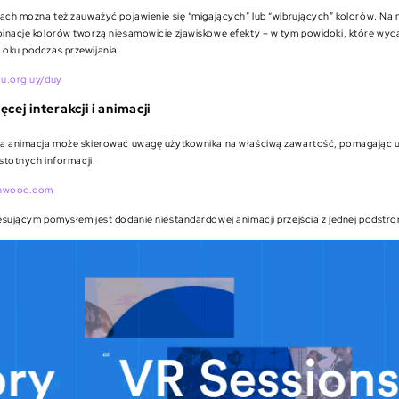
nach można też zauważyć pojawienie się “migających” lub “wibrujących” kolorów. Na 
inacje kolorów tworzą niesamowicie zjawiskowe efekty – w tym powidoki, które wyda
oku podczas przewijania.
u.org.uy/duy
cej interakcji i animacji
a animacja może skierować uwagę użytkownika na właściwą zawartość, pomagając u
istotnych informacji.
shwood.com
esującym pomysłem jest dodanie niestandardowej animacji przejścia z jednej podstro