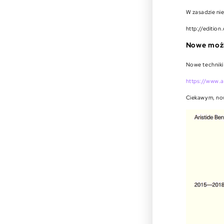
W zasadzie nie
http://editio
Nowe możl
Nowe techniki
https://www.a
Ciekawym, now