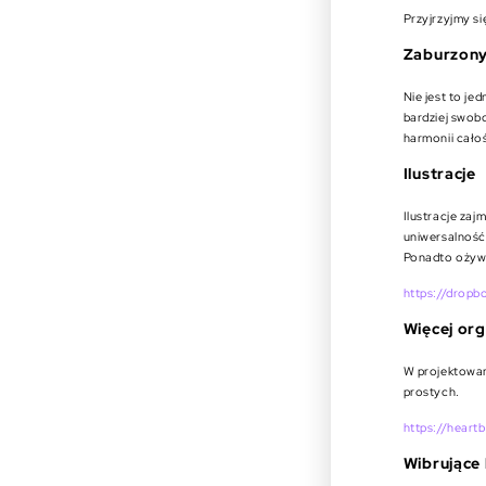
Przyjrzyjmy si
Zaburzony
Nie jest to j
bardziej swob
harmonii całoś
Ilustracje
Ilustracje zaj
uniwersalność 
Ponadto ożywi
https://dropb
Więcej org
W projektowan
prostych.
https://heart
Wibrujące 