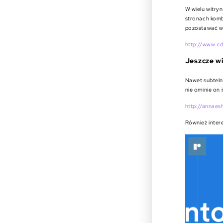
W wielu witry
stronach komb
pozostawać w 
http://www.cd
Jeszcze wię
Nawet subteln
nie ominie on 
http://annae
Również inter