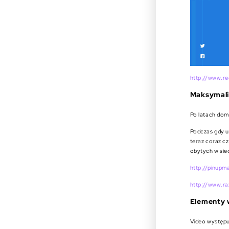
http://www.re
Maksymal
Po latach domi
Podczas gdy um
teraz coraz c
obytych w siec
http://pinupm
http://www.ra
Elementy 
Video występuj