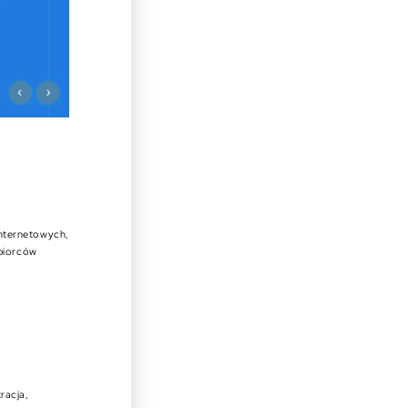
 internetowych,
dbiorców
racja,