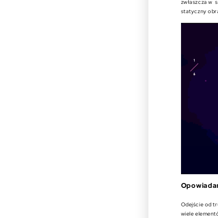
zwłaszcza w s
statyczny obr
Opowiadani
Odejście od t
wiele elementó