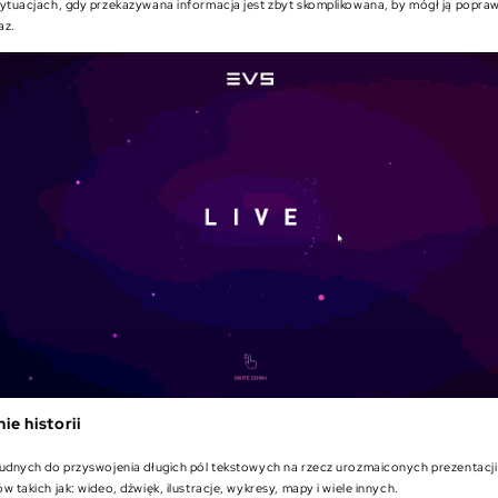
ytuacjach, gdy przekazywana informacja jest zbyt skomplikowana, by mógł ją popra
az.
e historii
rudnych do przyswojenia długich pól tekstowych na rzecz urozmaiconych prezentacj
w takich jak: wideo, dźwięk, ilustracje, wykresy, mapy i wiele innych.