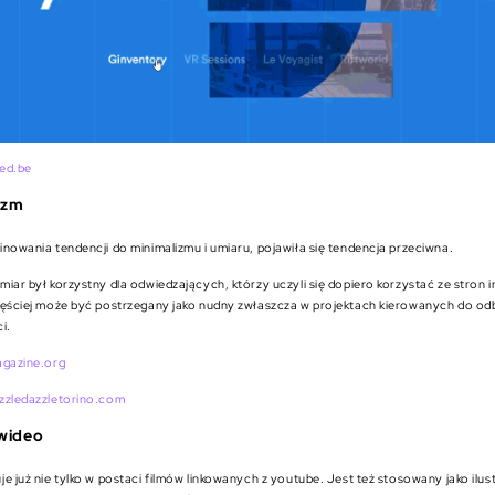
ed.be
izm
nowania tendencji do minimalizmu i umiaru, pojawiła się tendencja przeciwna.
iar był korzystny dla odwiedzających, którzy uczyli się dopiero korzystać ze stron
zęściej może być postrzegany jako nudny zwłaszcza w projektach kierowanych do o
i.
agazine.org
zzledazzletorino.com
wideo
e już nie tylko w postaci filmów linkowanych z youtube. Jest też stosowany jako ilust