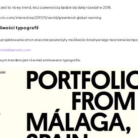
 jest to nowy trend, lecz z pewnością będzie się dalej rozwijał w 2018.
n.cnn.com/interactive/2017/11/world/greenland-global-warning
iwości typografii
 projektowania stron znacznie poszerzyły możliwości kreatywnego tworzenia kompozyc
ristidebenoist.com
ym trendem jest również animowana typografia.