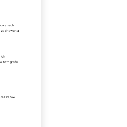
ktowanych
la zachowania
 ich
w fotografii.
oraz kątów