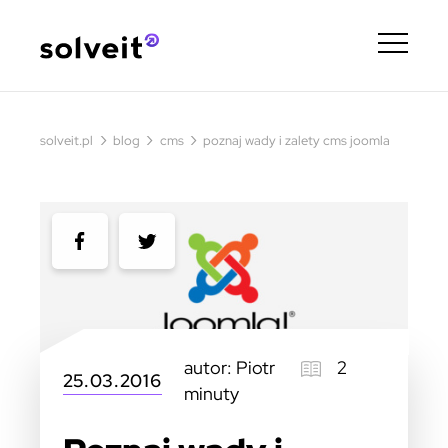
›
›
›
solveit.pl
blog
cms
poznaj wady i zalety cms joomla
autor: Piotr
2
25.03.2016
minuty