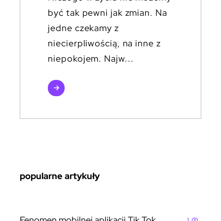
być tak pewni jak zmian. Na
jedne czekamy z
niecierpliwością, na inne z
niepokojem. Najw...
czytaj
więcej
popularne artykuły
Fenomen mobilnej aplikacji Tik Tok
1