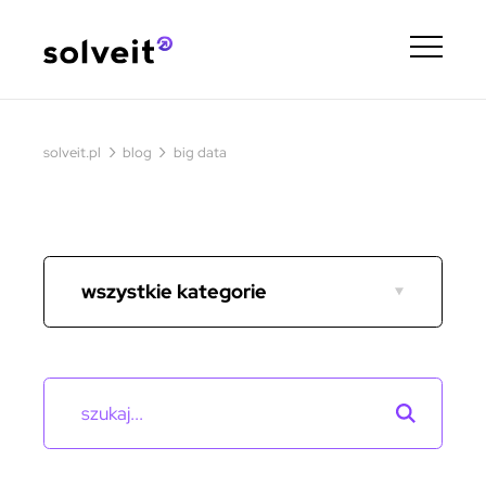
›
›
solveit.pl
blog
big data
wszystkie kategorie