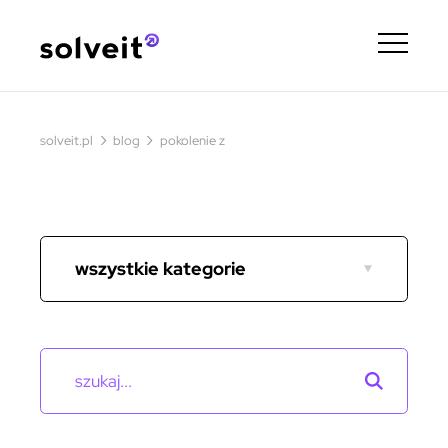
›
›
solveit.pl
blog
pokolenie z
wszystkie kategorie