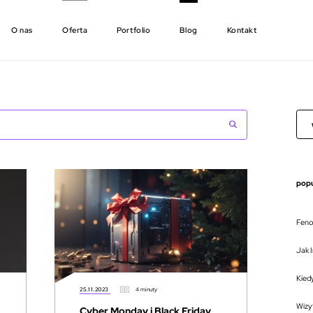
O nas
Oferta
Portfolio
Blog
Kontakt
popu
Feno
Jak I
Kied
25.11.2023
4 minuty
Wizy
Cyber Monday i Black Friday