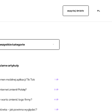
zapytaj śmiało
PL
wszystkie kategorie
larne artykuły
men mobilnej aplikacji Tik Tok
1
nternet zmienił Polskę?
0
y warto zmienić logo firmy?
4
tówka – jak powinna wyglądać?
1