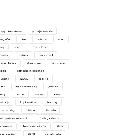
lepy internetowe
pozycjonowanie
pografia
html
linkedin
safari
ysql
menu
Prime Video
ampania
zakupy
konsument
ience-fiction
sharenting
walentynki
iecko
sztuczna inteligencja
uralink
WCAG
cookies
k tok
digital marketing
youtube
uery
twitter
mobile
RWD
wigacja
SkyShowtime
hashtag
yber monday
kobieta
filozofia
ostępnianie wizerunku
obsługa klienta
ychowanie
tworzenie tekstów
klimat
zwój osobisty
GDPR
social media