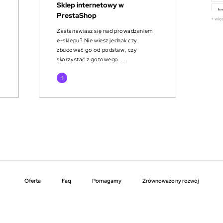
Sklep internetowy w
ko
PrestaShop
+ wię
Zastanawiasz się nad prowadzaniem
e-sklepu? Nie wiesz jednak czy
zbudować go od podstaw, czy
skorzystać z gotowego ...
czytaj
więcej
Oferta
faq
pomagamy
zrównoważony rozwój