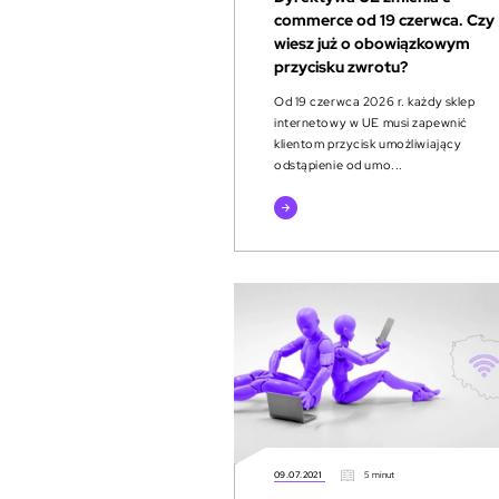
commerce od 19 czerwca. Czy
wiesz już o obowiązkowym
przycisku zwrotu?
Od 19 czerwca 2026 r. każdy sklep
internetowy w UE musi zapewnić
klientom przycisk umożliwiający
odstąpienie od umo...
czytaj
więcej
09.07.2021
5 minut