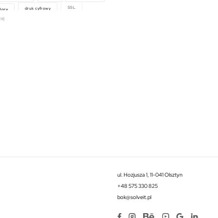
lory
druk cyfrowy
SSL
cej
ul. Hozjusza 1, 11-041 Olsztyn
+48 575 330 825
bok@solveit.pl