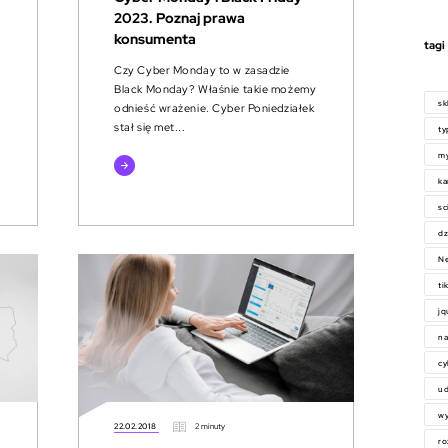
2023. Poznaj prawa
konsumenta
tagi
Czy Cyber Monday to w zasadzie
Black Monday? Właśnie takie możemy
sk
odnieść wrażenie. Cyber Poniedziałek
stał się met...
ty
m
czytaj
więcej
k
sc
dz
Ne
ti
jq
na
c
ud
w
22.02.2018
2 minuty
ro