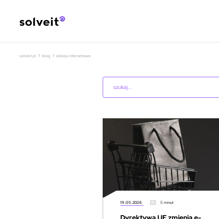
›
›
solveit.pl
blog
sklepy internetowe
19.05.2026
5 minut
Dyrektywa UE zmienia e-