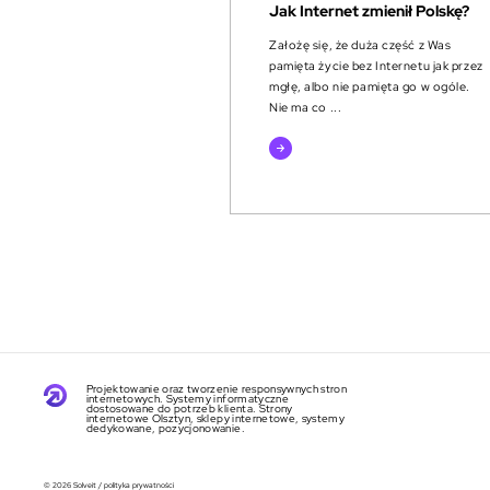
Jak Internet zmienił Polskę?
Założę się, że duża część z Was
pamięta życie bez Internetu jak przez
mgłę, albo nie pamięta go w ogóle.
Nie ma co ...
czytaj
więcej
Projektowanie oraz tworzenie responsywnych stron
internetowych. Systemy informatyczne
dostosowane do potrzeb klienta. Strony
internetowe Olsztyn, sklepy internetowe, systemy
dedykowane, pozycjonowanie.
© 2026 Solveit
/
polityka prywatności