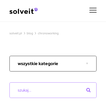
›
›
solveit.pl
blog
chronoworking
wszystkie kategorie