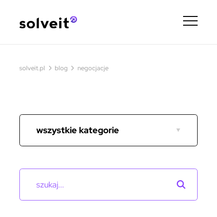
›
›
solveit.pl
blog
negocjacje
wszystkie kategorie