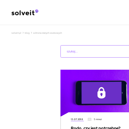
›
›
solveit.pl
blog
ochrona danych osobowych
13.07.2018
5 minut
Rodo, czy jest potrzebne?