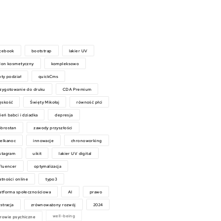
acebook
bootstrap
lakier UV
lon kosmetyczny
kompleksowo
oty podział
quickCms
zygotowanie do druku
CDA Premium
ęskość
Święty Mikołaj
równość płci
ień babci i dziadka
depresja
brostan
zawody przyszłości
elkanoc
innowacje
chronoworking
stagram
uikit
lakier UV digital
fluencer
optymalizacja
atności online
typo3
atforma społecznościowa
AI
prawo
ustracja
zrównoważony rozwój
2024
rowie psychiczne
well-being