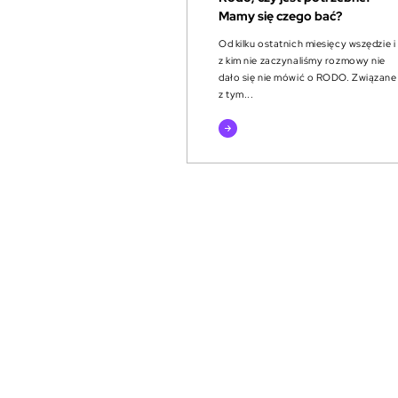
Mamy się czego bać?
Od kilku ostatnich miesięcy wszędzie i
z kim nie zaczynaliśmy rozmowy nie
dało się nie mówić o RODO. Związane
z tym...
czytaj
więcej