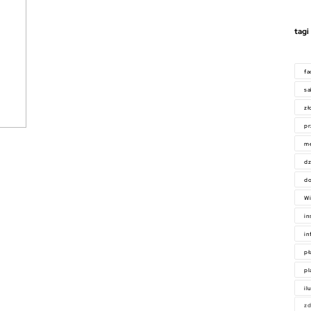
tagi
f
sa
zł
pr
m
dz
do
Wi
in
in
pł
pl
il
zd