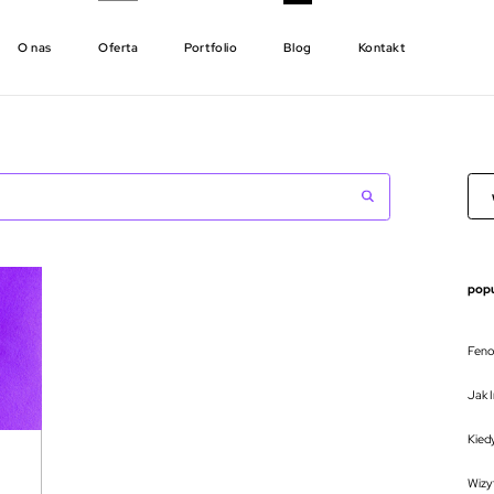
O nas
Oferta
Portfolio
Blog
Kontakt
popu
Feno
Jak I
Kied
Wizy