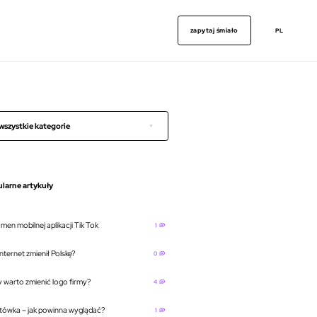
zapytaj śmiało
PL
wszystkie kategorie
larne artykuły
men mobilnej aplikacji Tik Tok
1
nternet zmienił Polskę?
0
y warto zmienić logo firmy?
4
tówka – jak powinna wyglądać?
1